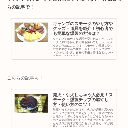
らの記事で！
キャンプのスモークのやり方や
グッズ・道具を紹介！初心者で
も簡単な燻製の方法は？
キャンプでは色々な調理が楽しめますが、スモ
ークに興味を持たれる方も多いでしょう。そん
な方のためにここでは、スモークの簡単なやり
方や必要な道具の種類、スモークチップやウッ
ドの火のつけ方、食材の準備と管理などについ
て紹介していきます。
こちらの記事も！
発火・引火しちゃう人必見！ス
モーク・燻製チップの燃やし
方・使い方のコツ！
熱薫やってみたんだけど、火力の調整が悪いの
かチップが引火して燃えてしまう。弱火にする
と煙がすぐでなくなっちゃうしどうしたらいい
の？火力の調整はもちろん大事ですがもしかし
たら換気が良すぎるのかもしれません。私が実
践している対処法を紹介します。